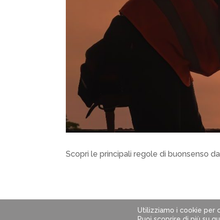
Scopri le principali regole di buonsenso da
Utilizziamo i cookie per o
© 2024 SI Soluzioni Impresa s.r.l. | P.IVA: 0
Puoi scoprire di più su q