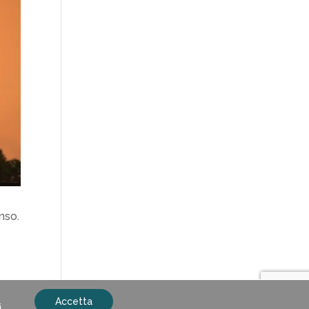
nso.
Accetta
i
.