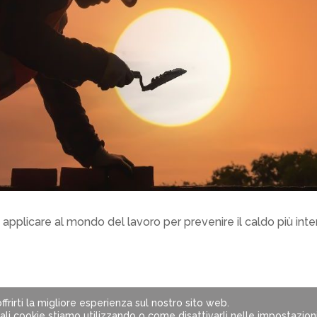
 applicare al mondo del lavoro per prevenire il caldo più inte
ffrirti la migliore esperienza sul nostro sito web.
6402320482 | Powered by
Web Commerce s.r.l.
uali cookie stiamo utilizzando o come disattivarli nelle
impostazion