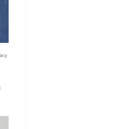
vacy
i