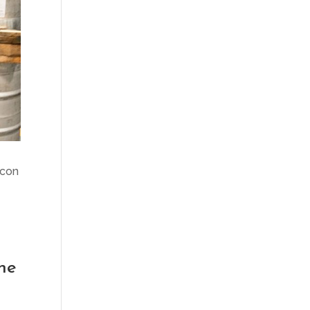
 con
one