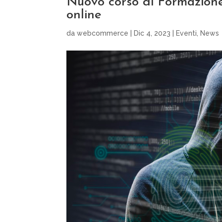
Nuovo corso di Formazione
online
da
webcommerce
|
Dic 4, 2023
|
Eventi
,
News