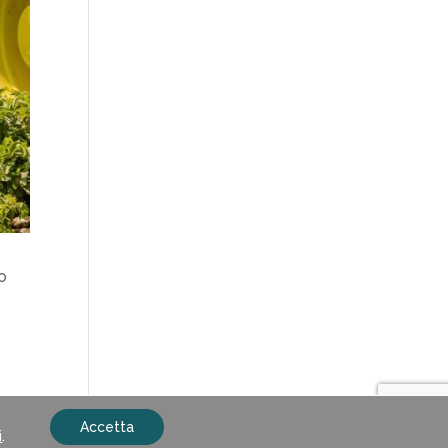
to
Accetta
i
.