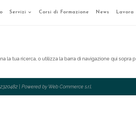
o
Servizi
Corsi di Formazione
News
Lavora 
na la tua ricerca, o utilizza la barra di navigazione qui sopra 
6402320482 | Powered by
Web Commerce s.r.l.