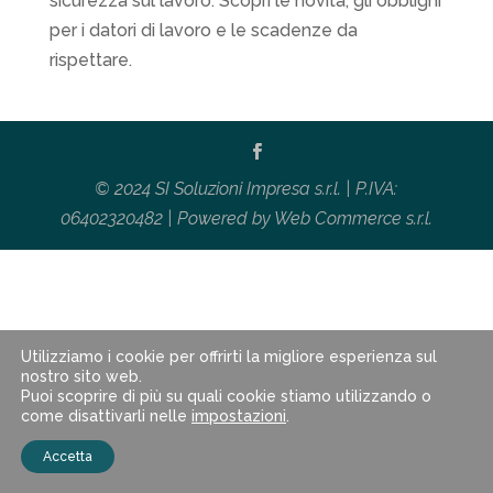
sicurezza sul lavoro. Scopri le novità, gli obblighi
per i datori di lavoro e le scadenze da
rispettare.
© 2024 SI Soluzioni Impresa s.r.l. | P.IVA:
06402320482 | Powered by
Web Commerce s.r.l.
Utilizziamo i cookie per offrirti la migliore esperienza sul
nostro sito web.
Puoi scoprire di più su quali cookie stiamo utilizzando o
come disattivarli nelle
impostazioni
.
Accetta