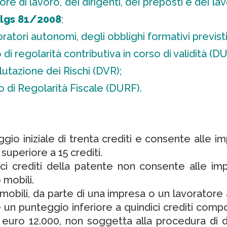
 di lavoro, dei dirigenti, dei preposti e dei lavo
lgs 81/2008
;
atori autonomi, degli obblighi formativi previst
 regolarità contributiva in corso di validità (D
tazione dei Rischi (DVR);
di Regolarità Fiscale (DURF).
io iniziale di trenta crediti e consente alle im
uperiore a 15 crediti.
ci crediti della patente non consente alle im
 mobili.
o mobili, da parte di una impresa o un lavorator
un punteggio inferiore a quindici crediti comp
uro 12.000, non soggetta alla procedura di diff