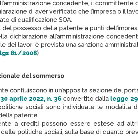
ll’amministrazione concedente, il committente o 
arazione di aver verificato che l’impresa o il l
tato di qualificazione SOA.
ica del possesso della patente a punti dell’impr
la dichiarazione all’amministrazione concedente
le dei lavori è prevista una sanzione amministrat
lgs 81/2008
)
azionale del sommerso
ente confluiscono in un’apposita sezione del por
0 aprile 2022, n. 36
convertito dalla
legge 29
olitiche sociali sono individuate le modalità d
 della patente.
tente a crediti possono essere estese ad altri a
delle politiche sociali, sulla base di quanto prev