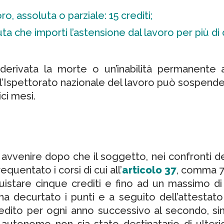
ro, assoluta o parziale: 15 crediti;
a che importi l’astensione dal lavoro per più di q
 derivata la morte o un’inabilità permanente a
’Ispettorato nazionale del lavoro può sospendere,
ci mesi.
ò avvenire dopo che il soggetto, nei confronti 
quentato i corsi di cui all’
articolo 37
, comma 7
istare cinque crediti e fino ad un massimo di q
a decurtato i punti e a seguito dell’attestato 
dito per ogni anno successivo al secondo, sin
e autonomo non sia stato destinatario di ulterio