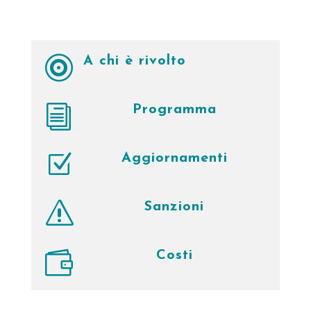

A chi è rivolto
i
Programma
Z
Aggiornamenti
s
Sanzioni

Costi