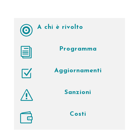

A chi è rivolto
i
Programma
Z
Aggiornamenti
s
Sanzioni

Costi