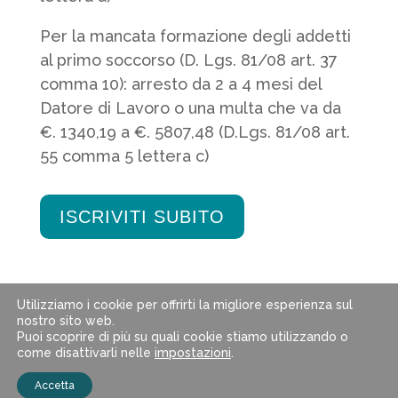
Per la mancata formazione degli addetti
al primo soccorso (D. Lgs. 81/08 art. 37
comma 10): arresto da 2 a 4 mesi del
Datore di Lavoro o una multa che va da
€. 1340,19 a €. 5807,48 (D.Lgs. 81/08 art.
55 comma 5 lettera c)
ISCRIVITI SUBITO
Utilizziamo i cookie per offrirti la migliore esperienza sul
nostro sito web.
Puoi scoprire di più su quali cookie stiamo utilizzando o
come disattivarli nelle
impostazioni
.
© 2024 SI Soluzioni Impresa s.r.l. | P.IVA:
Accetta
06402320482 | Powered by
Web Commerce s.r.l.