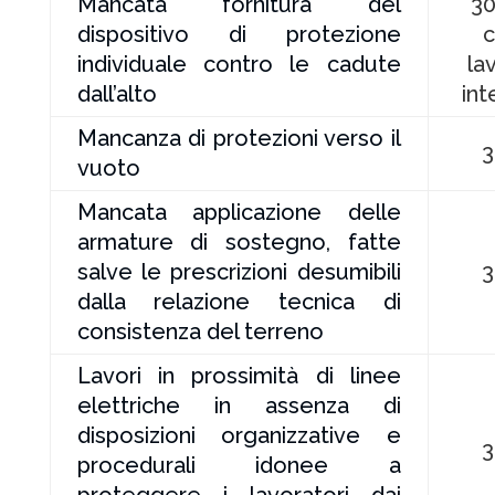
Mancata fornitura del
30
dispositivo di protezione
c
individuale contro le cadute
la
dall’alto
int
Mancanza di protezioni verso il
3
vuoto
Mancata applicazione delle
armature di sostegno, fatte
salve le prescrizioni desumibili
3
dalla relazione tecnica di
consistenza del terreno
Lavori in prossimità di linee
elettriche in assenza di
disposizioni organizzative e
3
procedurali idonee a