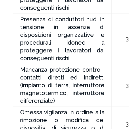
proteggere i lavoratori dai
conseguenti rischi
Presenza di conduttori nudi in
tensione in assenza di
disposizioni organizzative e
3
procedurali idonee a
proteggere i lavoratori dai
conseguenti rischi.
Mancanza protezione contro i
contatti diretti ed indiretti
(impianto di terra, interruttore
3
magnetotermico, interruttore
differenziale)
Omessa vigilanza in ordine alla
rimozione o modifica dei
3
dispositivi di sicurezza o di