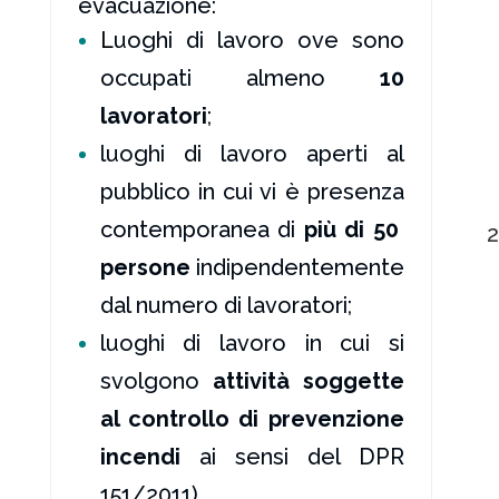
evacuazione:
L
uoghi di lavoro ove sono
occupati almeno
10
lavoratori
;
luoghi di lavoro aperti al
pubblico in cui vi è presenza
contemporanea di
più di 50
2
persone
indipendentemente
dal numero di lavoratori;
luoghi di lavoro in cui si
svolgono
attività soggette
al controllo di prevenzione
incendi
ai sensi del DPR
151/2011)